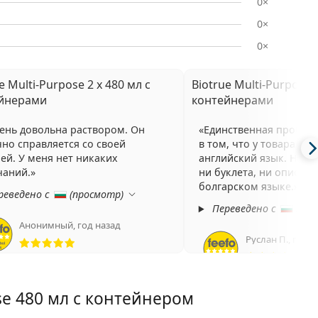
0×
0×
0×
e Multi-Purpose 2 x 480 мл с
Biotrue Multi-Purpose 2
йнерами
контейнерами
ень довольна раствором. Он
Единственная пробле
но справляется со своей
в том, что у товара нет
ей. У меня нет никаких
английский язык. Нет н
чаний.
ни буклета, ни описани
болгарском языке.
реведено с
(
просмотр
)
Переведено с
(
про
Анонимный
,
год назад
Рейтинг 5 из 5
Руслан П.
,
год н
Рей
se 480 мл с контейнером