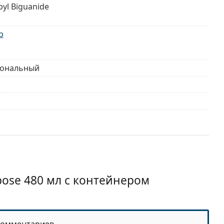
yl Biguanide
b
ональный
месяцев
pose 480 мл с контейнером