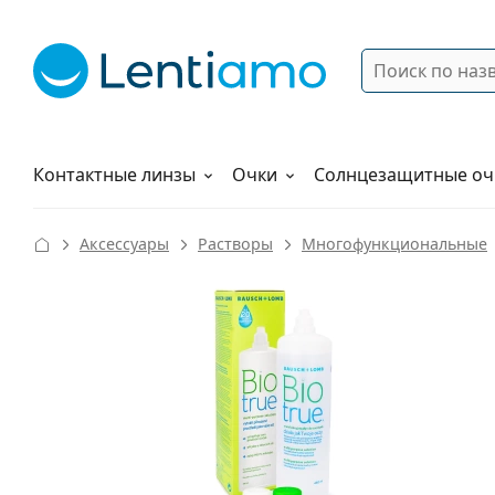
Поиск
Войти
Меню навигации
Растворы
Как заказать
Контактные линзы
Очки
Солнцезащитные оч
Аксессуары
Растворы
Многофункциональные