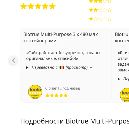
Biotrue Multi-Purpose 3 x 480 мл с
Biotru
контейнерами
конте
Сайт работает безупречно, товары
Я оч
оригинальные, спасибо!
отлич
задач
Переведено с
(
просмотр
)
заме
Пе
Ciprian P.
,
год назад
Рейтинг 5 из 5
Подробности Biotrue Multi-Purpo