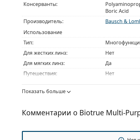
Консерванты:
Polyaminoprop
Boric Acid
Производитель:
Bausch & Lom
Использование
Тип:
Многофункци
Для жестких линз:
Нет
Для мягких линз:
Да
Путешествия:
Нет
Срок годности:
Не менее 12 
Показать больше
Срок годности после вскрытия:
3 месяца
Аксессуары
Комментарии о Biotrue Multi-Pur
Контейнеров в упаковке:
1
Другое
Категория:
Растворы