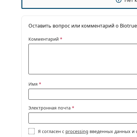
Нет 
Аксессуары
Многофункцио
Объем контейнера:
2 x 4.2 ml
Оставить вопрос или комментарий о Biotrue
Комментарий
*
Имя
*
Электронная почта
*
Я согласен с
processing
введенных данных и 