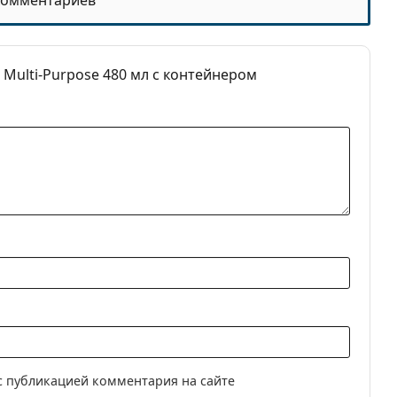
комментариев
нальные растворы для контактных линз
 Multi-Purpose 480 мл с контейнером
с публикацией комментария на сайте