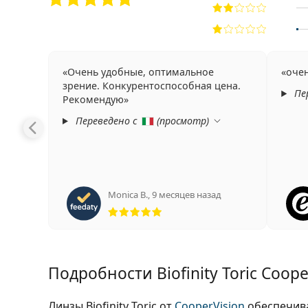
Очень удобные, оптимальное
оче
зрение. Конкурентоспособная цена.
Пе
Рекомендую
Переведено с
(
просмотр
)
Monica B.
,
9 месяцев назад
Рейтинг 5 из 5
Подробности Biofinity Toric Coope
Линзы Biofinity Toric от
CooperVision
обеспечива