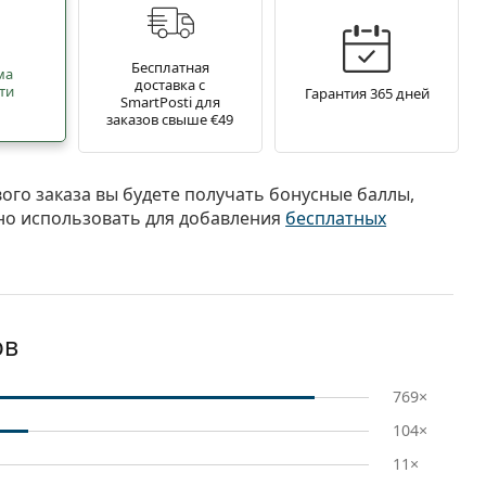
Бесплатная
ма
доставка с
ти
Гарантия 365 дней
SmartPosti для
заказов свыше €49
вого заказа вы будете получать бонусные баллы,
о использовать для добавления
бесплатных
ов
769×
104×
11×