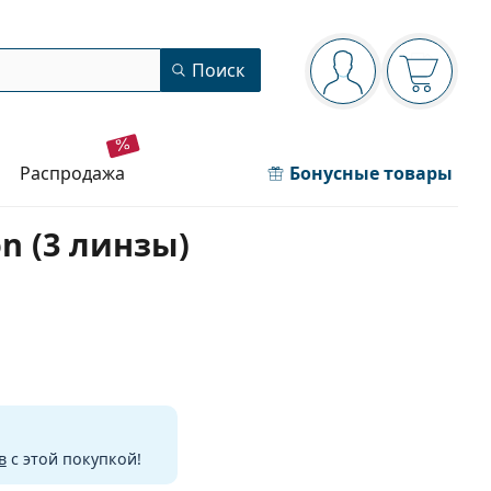
Панель навигации
Поиск
Вы вошли в сист
Ваша кор
распродажа
Бонусные товары
on (3 линзы)
в
с этой покупкой!