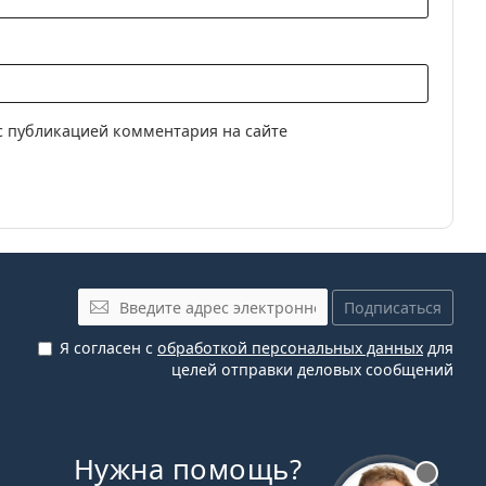
онтактные линзы
инзы пролонгированного ношения
огелевые контактные линзы
инзы
с публикацией комментария на сайте
Эл. почта
Подписаться
Я согласен с
обработкой персональных данных
для
целей отправки деловых сообщений
Нужна помощь?