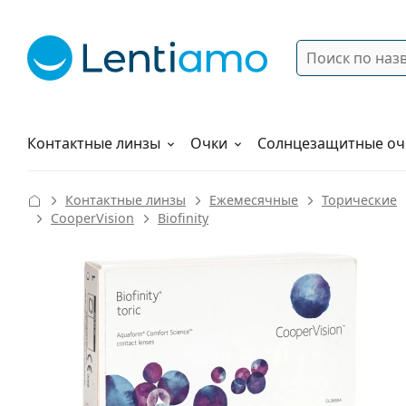
Поиск
Войти
Меню навигации
Растворы
Как заказать
Контактные линзы
Очки
Солнцезащитные оч
Контактные линзы
Ежемесячные
Торические
CooperVision
Biofinity