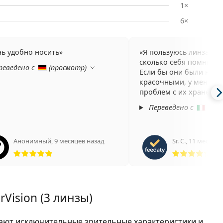
1×
6×
нь удобно носить
Я пользуюсь линзами 
сколько себя помню.
реведено с
(
просмотр
)
Если бы они были немн
красочными, у меня б
проблем с их хранени
Переведено с
(
про
Анонимный
,
9 месяцев назад
Sr. C.
,
11 месяцев
Рейтинг 5 из 5
Рей
rVision (3 линзы)
ют исключительные зрительные характеристики и