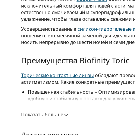
исключительный комфорт для людей с астигм
естественно смачиваемый и супергидрофильны
увлажнение, чтобы глаза оставались свежими и
Усовершенствованные
силикон-гидрогелевые 
ношения с ежемесячной заменой для идеальног
носить непрерывно до шести ночей и семи дне
Преимущества Biofinity Toric
Торические контактные линзы
обладают прево
астигматизмом. Какие конкретные преимущества 
Повышенная стабильность
– Оптимизирован
удобную и стабильную посадку для улучшени
Длительный комфорт
– Естественно смачив
оптимальный баланс между
содержанием в
Показать больше
оставались увлажненными в течение всего д
Более здоровые глаза
– Современный
силик
количеству кислорода достигать роговицы 