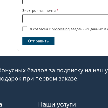
Торические к
Электронная почта
*
Контактные л
Силикон-гидр
Контактные л
Я согласен с
processing
введенных данных и 
Отправить
бонусных баллов за подписку на нашу
одарок при первом заказе.
а
Наши услуги