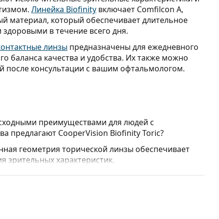
атизмом.
Линейка Biofinity
включает Comfilcon A,
й материал, который обеспечивает длительное
 здоровыми в течение всего дня.
контактные линзы
предназначены для ежедневного
о баланса качества и удобства. Их также можно
й после консультации с вашим офтальмологом.
сходными преимуществами для людей с
предлагают CooperVision Biofinity Toric?
ная геометрия торической линзы обеспечивает
я зрительных характеристик.
аемая технология Aquaform предлагает
оды и кислородной проницаемостью
, чтобы линзы
ня.
он-гидрогелевый материал
позволяет большему
для повышения воздухопроницаемости и комфорта.