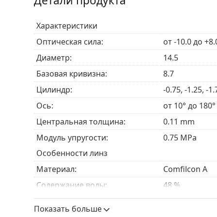
Детали продукта
Гибкое ношение
– Эти
ежемесячные контакт
непрерывного ношения до шести ночей и се
Характеристики
глазами.
Оптическая сила:
от -10.0 до +8.
Кому подходят контактные линз
Диаметр:
14.5
Базовая кривизна:
8.7
Biofinity Toric — это специально разработанн
Цилиндр:
-0.75, -1.25, -1.
непревзойденные преимущества для людей с
а
выгоду из этих специализированных линз, вкл
Ось:
от 10° до 180°
Тех, у кого сухие или чувствительные глаз
Центральная толщина:
0.11 mm
Тех, кто работает в сухих или кондиционир
Модуль упругости:
0.75 MPa
Тех, кто ищет ежемесячный график замены с
Особенности линз
Часто задаваемые вопросы о Bi
Материал:
Comfilcon A
Содержание воды:
48 %
Как долго можно носить Biofinity Toric?
Кислородопроницаемость:
116 Dk/t
Показать больше