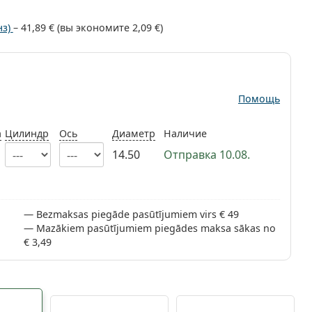
нз)
–
41,89 €
(вы экономите
2,09 €
)
Помощь
а
Цилиндр
Ось
Диаметр
Наличие
14.50
Отправка 10.08.
Bezmaksas piegāde pasūtījumiem virs € 49
Mazākiem pasūtījumiem piegādes maksa sākas no
€ 3,49