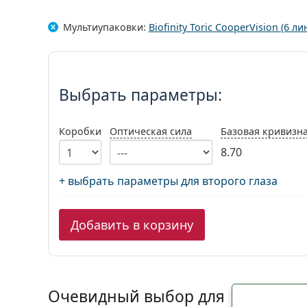
Мультиупаковки:
Biofinity Toric CooperVision (6 ли
Выбрать параметры:
Выбрать параметры:
Коробки
Оптическая сила
Базовая кривизн
8.70
+ выбрать параметры для второго глаза
Добавить в корзину
Очевидный выбор для