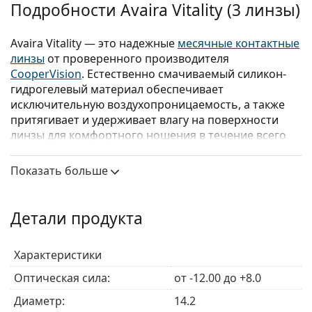
Подробности Avaira Vitality (3 линзы)
Avaira Vitality — это надежные
месячные контактные
линзы
от проверенного производителя
CooperVision
. Естественно смачиваемый силикон-
гидрогелевый материал обеспечивает
исключительную воздухопроницаемость, а также
притягивает и удерживает влагу на поверхности
линзы для комфортного ношения в течение всего
дня.
Показать больше
Для тех, кто ищет
контактные линзы
, сочетающие
комфорт и четкость зрения,
Avaira
Vitality —
отличный выбор.
Детали продукта
Основные преимущества
Характеристики
Оптическая сила:
Высокая воздухопроницаемость
от -12.00 до +8.0
– Высокая
кислородопроницаемость способствует ясности
Диаметр:
14.2
и белизне глаз, обеспечивая комфортное