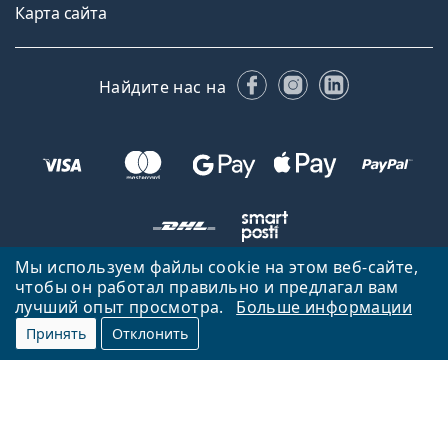
Карта сайта
Facebook
Instagram
LinkedIn
Найдите нас на
Мы используем файлы cookie на этом веб-сайте,
чтобы он работал правильно и предлагал вам
Вернуться на главную страницу
Вверх
лучший опыт просмотра.
Больше информации
Lentiamo.lv принадлежит и управляется Lentiamo s.r.o., Чешская
Принять
Отклонить
Республика
Здесь для вас уже 18 лет.