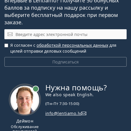
Впервые в Lentiamo? Получите 50 бонусных
PureVision 2
баллов за подписку на нашу рассылку и
выберите бесплатный подарок при первом
Полезные статьи из нашего
заказе.
блога
Эл. почта
Я согласен с
обработкой персональных данных
для
Как читать параметры в рецепте на контактные
целей отправки деловых сообщений
линзы
Привыкание к линзам: сколько это занимает?
Подписаться
Гидрогелевые и силикон-гидрогелевые
контактные линзы: сравнение
Как ухаживать за контактными линзами
Перекисные растворы: важные советы и
Нужна помощь?
рекомендации
We also speak English.
УФ-фильтр в контактных линзах повышает защиту
(Пн-Пт 7:30-15:00)
роговицы от вредного ультрафиолетового
info@lentiamo.lv
излучения. Однако линзы не закрывают весь глаз
или область вокруг него, поэтому сочетание
Деймон
контактных линз с УФ-фильтром и
солнечными
Обслуживание