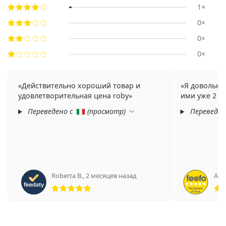
1×
0×
0×
0×
Действительно хороший товар и
Я довольна
удовлетворительная цена roby
ими уже 2 го
Переведено с
(
просмотр
)
Переведен
Roberta B.
,
2 месяцев назад
Ан
Рейтинг 5 из 5