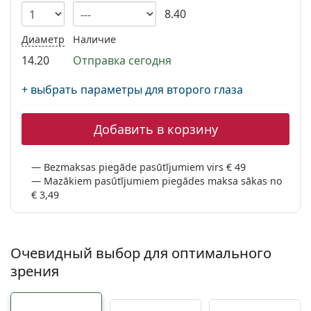
Persol
8.40
Prada
Диаметр
Наличие
14.20
Отправка сегодня
Все бренды
+ выбрать параметры для второго глаза
Добавить в корзину
Bezmaksas piegāde pasūtījumiem virs € 49
Mazākiem pasūtījumiem piegādes maksa sākas no
€ 3,49
Очевидный выбор для оптимального
зрения