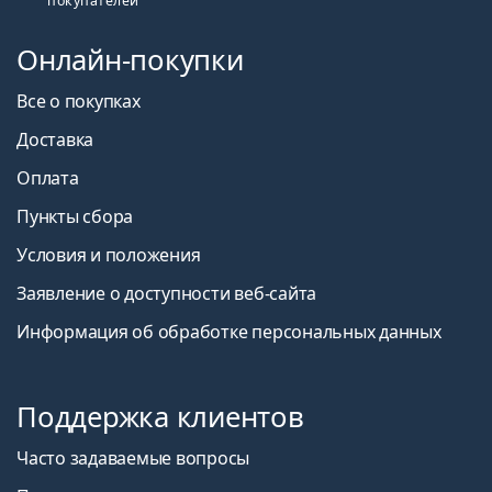
покупателей
очками
является идеальной защитой от вредных
УФ-лучей.
Онлайн-покупки
Пользователи линз Avaira могут носить Avaira
Vitality без нового рецепта.
Все о покупках
Покупатели, купившие эти линзы, также купили
Доставка
ReNu MultiPlus 360 мл с контейнером
.
Оплата
Это медицинское изделие. Перед использованием
прочтите инструкцию.
Пункты сбора
Условия и положения
Заявление о доступности веб-сайта
Информация об обработке персональных данных
Поддержка клиентов
Часто задаваемые вопросы