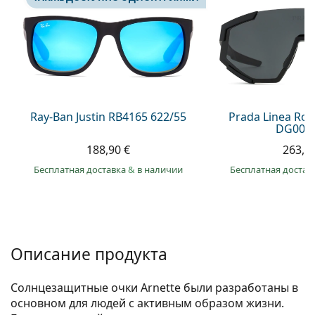
Persol
Prada
Все бренды
Ray-Ban Justin RB4165 622/55
Prada Linea Ro
DG006F
188,90 €
263,9
Бесплатная доставка
&
в наличии
Бесплатная достав
Описание продукта
Солнцезащитные очки Arnette были разработаны в
основном для людей с активным образом жизни.