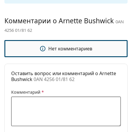
Другое
Пол:
Мужские
Комментарии о Arnette Bushwick
0AN
Категория:
Солнцезащитные очки
4256 01/81 62
Бренд:
Arnette
Использование:
Спорт
Нет комментариев
Спорт:
Бег, Туризм
Код:
0AN 4256 01/81 62
Оставить вопрос или комментарий о Arnette
Bushwick
0AN 4256 01/81 62
Комментарий
*