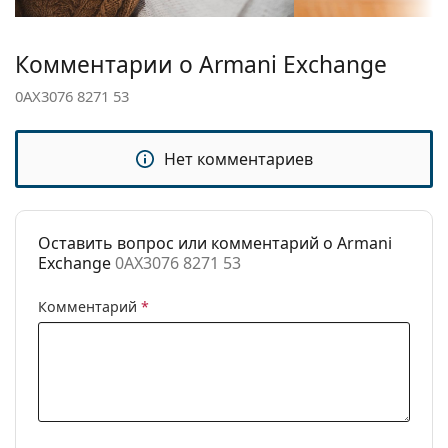
Ширина моста:
17 mm
Комментарии о Armani Exchange
Вес:
100 г
0AX3076 8271 53
Регулируемые
Нет
носоупоры:
Накладка:
Нет
Нет комментариев
Аксессуары
Футляр:
Нет
Оставить вопрос или комментарий о Armani
Салфетка для
Да
Exchange
0AX3076 8271 53
чистки:
Другое
Комментарий
*
Пол:
Женские
Категория:
Очки по рецепту
Бренд:
Armani Exchange
Код:
0AX3076 8271 53