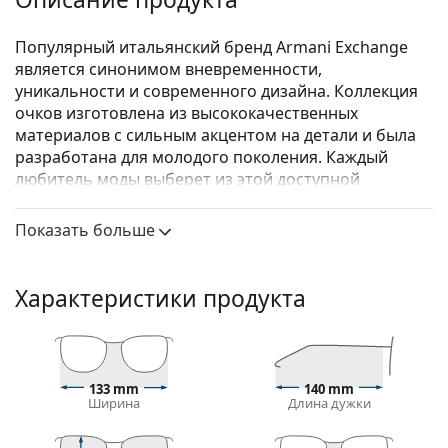
Популярный итальянский бренд Armani Exchange
является синонимом вневременности,
уникальности и современного дизайна. Коллекция
очков изготовлена из высококачественных
материалов с сильным акцентом на детали и была
разработана для молодого поколения. Каждый
любитель моды выберет из этой доступной
коллекции очков Armani Exchange.
Показать больше
Armani Exchange 0AX3076 8271 53
— женские очки.
Оправа для очков
Характеристики продукта
Коричневый цвет оправы идеально сочетается с
теплым оттенком кожи и светлыми коричневыми,
черными или темно-русыми волосами.
Прямоугольные оправы — идеальный выбор для
людей с овальной или круглой формой лица.
133 mm
140 mm
Ширина
Длина дужки
Оправа очков изготовлена из
высококачественного пластика, который