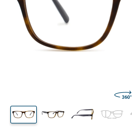
136 mm
Ширина
Ширин
линзы
41 mm
55 mm
Высота линзы
Ширина линзы