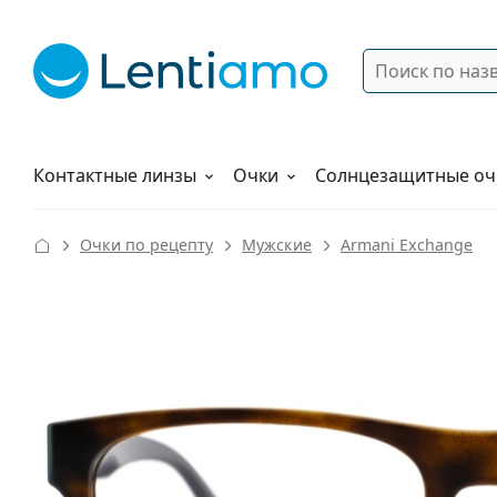
Поиск
Войти
Меню навигации
Растворы
Как заказать
Контактные линзы
Очки
Солнцезащитные оч
Очки по рецепту
Мужские
Armani Exchange