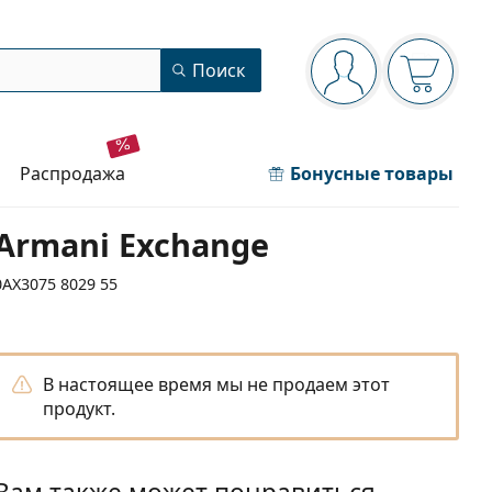
Панель навигации
Поиск
Вы вошли в сист
Ваша кор
распродажа
Бонусные товары
Armani Exchange
0AX3075 8029 55
В настоящее время мы не продаем этот
продукт.