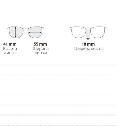
стки и ухода за очками. Некоторые модели
 салфетки.
ольше стилей, или ознакомьтесь с нашим
выборе.
рочтите инструкцию.
41 mm
55 mm
18 mm
Высота
Ширина
Ширина моста
линзы
линзы