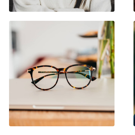
Код:
0AX3075 8029 55