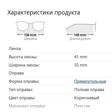
Прилагаемая салфетка идеально подходит для чи
могут поставляться с тканевым мешочком вместо
Характеристики продукта
Изучите полный ассортимент
очков
, чтобы найти б
руководством по очкам
, если вам нужна помощь в 
Это медицинское изделие. Перед использованием п
136 mm
145 mm
Ширина
Длина дужки
Линза
Высота линзы:
41 mm
Ширина линзы:
55 mm
Оправа
Форма оправы:
Прямоугольные
Тип оправы:
Полная оправа
Цвет оправы:
Коричневый
Материал оправы:
Пластик