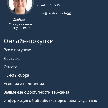
Air Optix Plus Hydraglyde Multifocal?
(Пн-Пт 7:30-15:00)
info@lentiamo.lv
Деймон
Можно ли спать в Air Optix Plus Hydraglyde
Обслуживание
Multifocal?
покупателей
Онлайн-покупки
Что означает HydraGlyde?
Все о покупках
Каковы преимущества мультифокальных
Доставка
контактных линз?
Оплата
Пункты сбора
В чем разница между упаковками Air Optix
Plus Hydraglyde Multifocal по 3 и 6 штук?
Условия и положения
Заявление о доступности веб-сайта
Другие мультифокальные контактные
Информация об обработке персональных данных
линзы