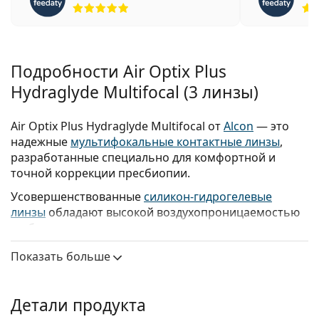
Рейтинг 5 из 5
Подробности Air Optix Plus
Hydraglyde Multifocal (3 линзы)
Air Optix Plus Hydraglyde Multifocal от
Alcon
— это
надежные
мультифокальные контактные линзы
,
разработанные специально для комфортной и
точной коррекции пресбиопии.
Усовершенствованные
силикон-гидрогелевые
линзы
обладают высокой воздухопроницаемостью
и обеспечивают непрерывную подачу питательного
кислорода к глазам.
Показать больше
Входящие в
линейку Air Optix
, линзы оснащены
передовыми технологиями Smartshield и
HydraGlyde. Эти функции обеспечивают
Детали продукта
превосходную защиту от раздражающих отложений