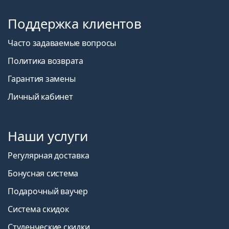
Поддержка клиентов
Покупатели, купившие эти линзы, также купили
ReNu MultiPlus 360 мл с контейнером
.
Часто задаваемые вопросы
Это медицинское изделие. Перед использованием
Политика возврата
прочтите инструкцию.
Гарантия замены
Личный кабинет
Наши услуги
Регулярная доставка
Бонусная система
Подарочный ваучер
Система скидок
Студенческие скидки