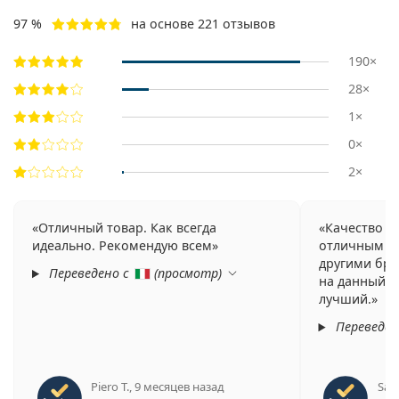
97 %
на основе 221 отзывов
190×
28×
1×
0×
2×
Отличный товар. Как всегда
Качество и
идеально. Рекомендую всем
отличным пр
другими бре
Переведено с
(
просмотр
)
на данный м
лучший.
Переведен
Piero T.
,
9 месяцев назад
Sara