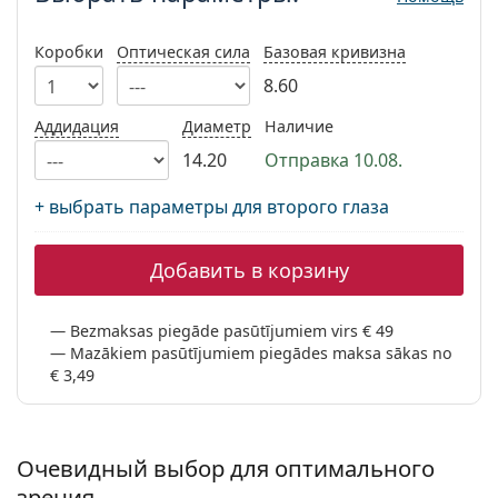
Persol
Коробки
Оптическая сила
Базовая кривизна
Prada
8.60
Все бренды
Аддидация
Диаметр
Наличие
14.20
Отправка 10.08.
+ выбрать параметры для второго глаза
Добавить в корзину
Bezmaksas piegāde pasūtījumiem virs € 49
Mazākiem pasūtījumiem piegādes maksa sākas no
€ 3,49
Очевидный выбор для оптимального
зрения