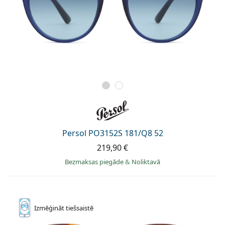
Persol PO3152S 181/Q8 52
219,90 €
Bezmaksas piegāde
&
Noliktavā
Izmēģināt
tiešsaistē