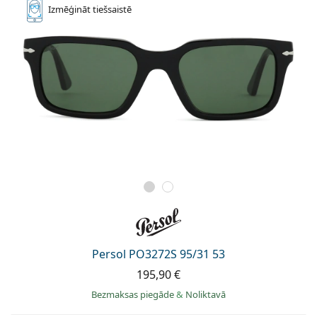
Izmēģināt
tiešsaistē
Persol PO3272S 95/31 53
195,90 €
Bezmaksas piegāde
&
Noliktavā