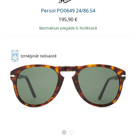
Persol
Persol PO0649 24/86 54
Prada
195,90 €
Atklājiet visus
Bezmaksas piegāde
&
Noliktavā
Izmēģināt
tiešsaistē