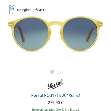
Izmēģināt
tiešsaistē
Persol PO3171S 204/S3 52
279,90 €
Bezmaksas piegāde
&
Noliktavā