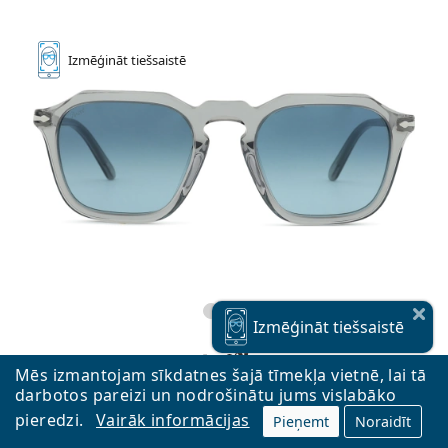
Izmēģināt
tiešsaistē
Izmēģināt
tiešsaistē
Mēs izmantojam sīkdatnes šajā tīmekļa vietnē, lai tā
darbotos pareizi un nodrošinātu jums vislabāko
Persol PO3292S 309/8Q 50
pieredzi.
Vairāk informācijas
Pieņemt
Noraidīt
211,90 €