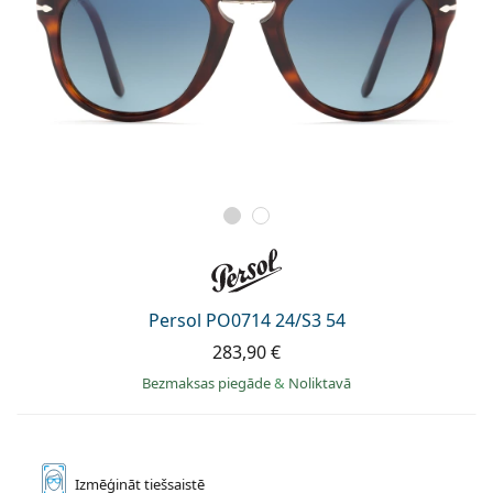
Persol PO0714 24/S3 54
283,90 €
Bezmaksas piegāde
&
Noliktavā
Izmēģināt
tiešsaistē