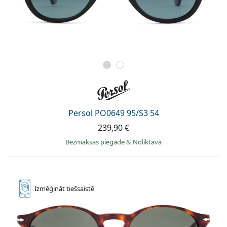
Persol PO0649 95/S3 54
239,90 €
Bezmaksas piegāde
&
Noliktavā
Izmēģināt
tiešsaistē