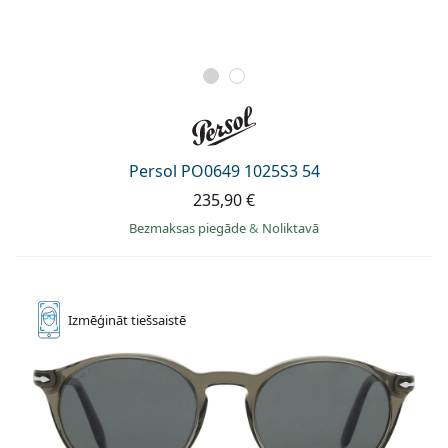
Persol PO0649 1025S3 54
235,90 €
Bezmaksas piegāde
&
Noliktavā
Izmēģināt
tiešsaistē