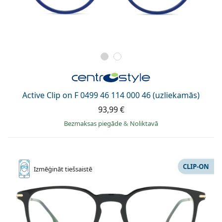
Active Clip on F 0499 46 114 000 46 (uzliekamās)
93,99 €
Bezmaksas piegāde
&
Noliktavā
CLIP-ON
Izmēģināt
tiešsaistē