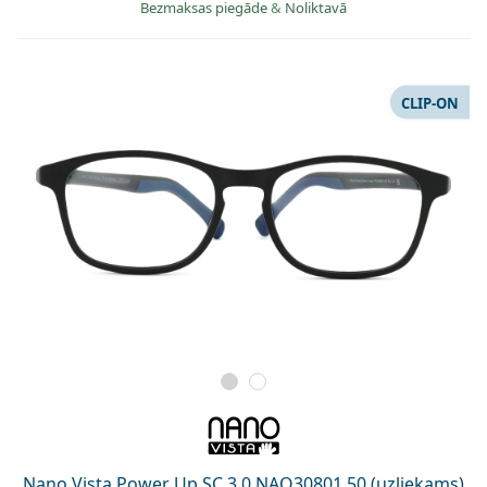
Bezmaksas piegāde
&
Noliktavā
CLIP-ON
Nano Vista Power Up SC 3.0 NAO30801 50 (uzliekams)