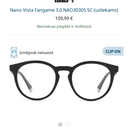
Persol
Nano Vista Fangame 3.0 NAO30305 SC (uzliekams)
Prada
109,99 €
Atklājiet visus
Bezmaksas piegāde
&
Noliktavā
CLIP-ON
Izmēģināt
tiešsaistē