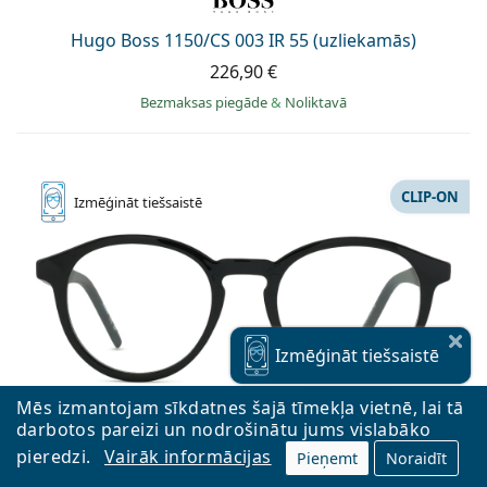
Hugo Boss 1150/CS 003 IR 55 (uzliekamās)
226,90 €
Bezmaksas piegāde
&
Noliktavā
CLIP-ON
Izmēģināt
tiešsaistē
Izmēģināt
tiešsaistē
Mēs izmantojam sīkdatnes šajā tīmekļa vietnē, lai tā
darbotos pareizi un nodrošinātu jums vislabāko
pieredzi.
Vairāk informācijas
Pieņemt
Noraidīt