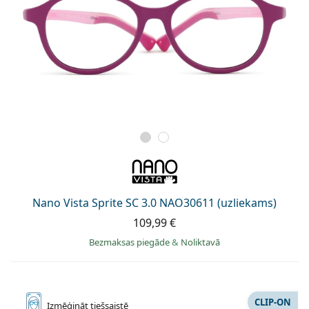
Nano Vista Sprite SC 3.0 NAO30611 (uzliekams)
109,99 €
Bezmaksas piegāde
&
Noliktavā
CLIP-ON
Izmēģināt
tiešsaistē