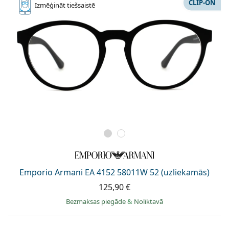
CLIP-ON
Izmēģināt
tiešsaistē
Emporio Armani EA 4152 58011W 52 (uzliekamās)
125,90 €
Bezmaksas piegāde
&
Noliktavā