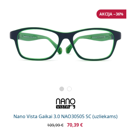
AKCIJA −36%
Nano Vista Gaikai 3.0 NAO30505 SC (uzliekams)
70,39 €
109,99 €