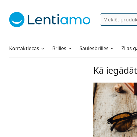
Meklēt
Pieslēgties
Navigācijas izvēlne
Lēcu šķidrumi
Viss par iepirkšanos pie mums
Kontaktlēcas
Brilles
Saulesbrilles
Zilās g
Kā iegādāti