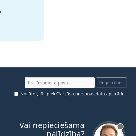
n.
E-pasta adrese
Reģistrēties
Nosūtot, jūs piekrītat
jūsu personas datu apstrādei
.
Vai nepieciešama
palīdzība?