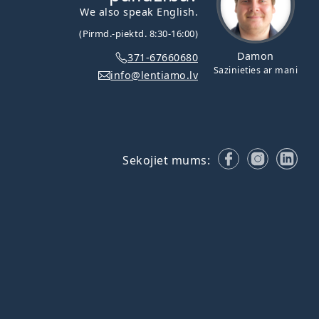
We also speak English.
(Pirmd.-piektd. 8:30-16:00)
Damon
371-67660680
Sazinieties ar mani
info@lentiamo.lv
Facebook
Instagr
Lin
Sekojiet mums: