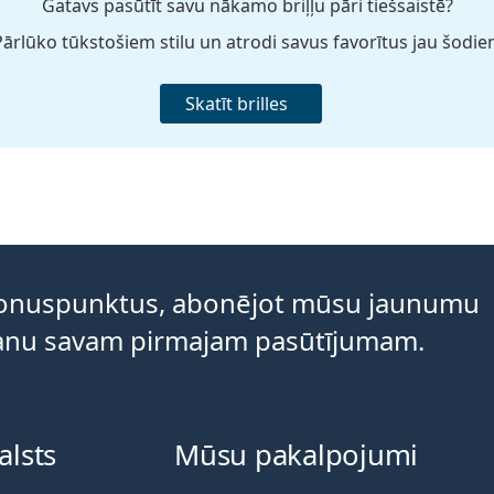
Gatavs pasūtīt savu nākamo briļļu pāri tiešsaistē?
ārlūko tūkstošiem stilu un atrodi savus favorītus jau šodie
Skatīt brilles
 bonuspunktus, abonējot mūsu jaunumu
āvanu savam pirmajam pasūtījumam.
alsts
Mūsu pakalpojumi