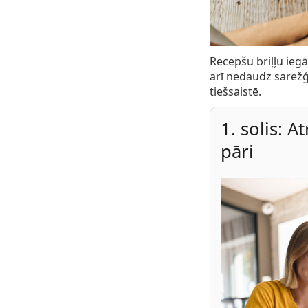
Recepšu briļļu iegā
arī nedaudz sarežģīt
tiešsaistē.
1. solis: A
pāri