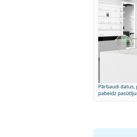
Pārbaudi datus,
pabeidz pasūtīj