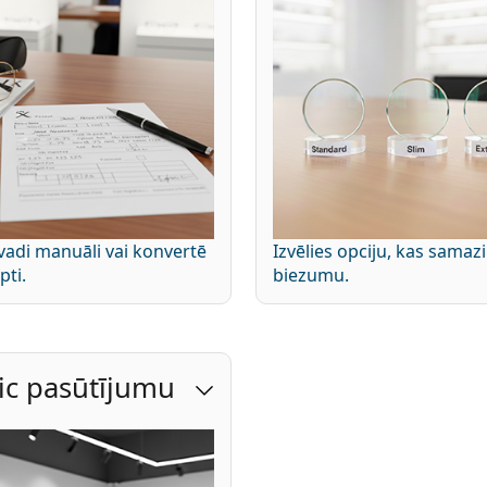
vadi manuāli vai konvertē
Izvēlies opciju, kas samaz
pti.
biezumu.
eic pasūtījumu