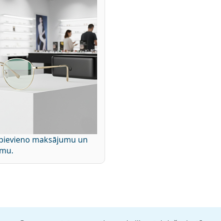
 pievieno maksājumu un
umu.