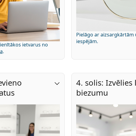
Pielāgo ar aizsargkārtām 
iespējām.
cienītākos ietvarus no
ta
.
ievieno
4. solis: Izvēlies
atus
biezumu