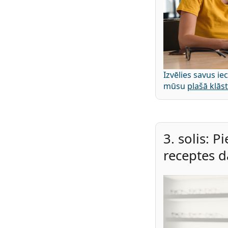
Izvēlies savus ie
mūsu
plašā klās
3. solis: P
receptes d