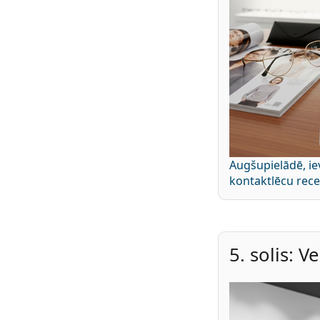
Augšupielādē, ie
kontaktlēcu rece
5. solis: V