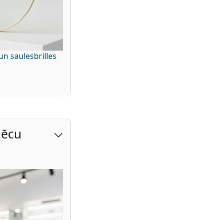
un saulesbrilles
 lēcu