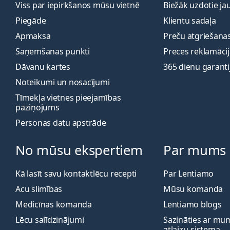
Viss par iepirkšanos mūsu vietnē
Biežāk uzdotie ja
Piegāde
Klientu sadaļa
Apmaksa
Preču atgriešanas
Saņemšanas punkti
Preces reklamāci
Dāvanu kartes
365 dienu garanti
Noteikumi un nosacījumi
Tīmekļa vietnes pieejamības
paziņojums
Personas datu apstrāde
No mūsu ekspertiem
Par mums
Kā lasīt savu kontaktlēcu recepti
Par Lentiamo
Acu slimības
Mūsu komanda
Medicīnas komanda
Lentiamo blogs
Lēcu salīdzinājumi
Sazināties ar mu
atlaizu-sistema