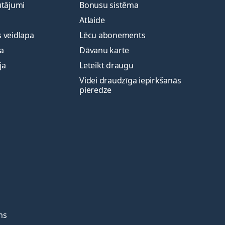
utājumi
Bonusu sistēma
Atlaide
 veidlapa
Lēcu abonements
ja
Dāvanu karte
ja
Leteikt draugu
Videi draudzīga iepirkšanās
pieredze
ms