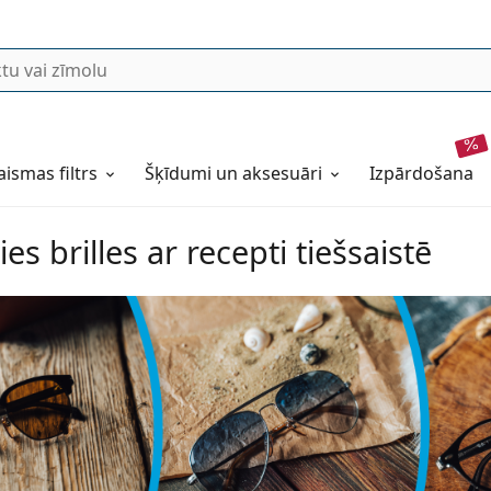
aismas filtrs
Šķīdumi un aksesuāri
izpārdošana
es brilles ar recepti tiešsaistē