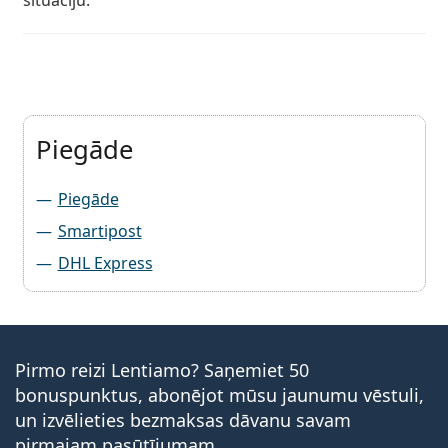
situāciju.
Piegāde
Piegāde
Smartipost
DHL Express
Pirmo reizi Lentiamo? Saņemiet 50
bonuspunktus, abonējot mūsu jaunumu vēstuli,
un izvēlieties bezmaksas dāvanu savam
pirmajam pasūtījumam.