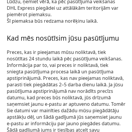
Lūdzu, ņemiet vērā, ka pēc pasūtījuma veikšanas
DHL Express piegādei uz attālākām teritorijām var
piemērot piemaksu.
Šī piemaksa būs redzama norēķinu laikā.
Kad mēs nosūtīsim jūsu pasūtījumu
Preces, kas ir pieejamas mūsu noliktavā, tiek
nosūtītas 24 stundu laikā pēc pasūtījuma veikšanas.
Informācija par to, vai preces ir noliktavā, tiek
sniegta pasūtījuma procesa laikā un pasūtījuma
apstiprinājumā. Preces, kas nav pieejamas noliktavā,
parasti tiek piegādātas 2–5 darba dienu laikā. Ja jūsu
pasūtījuma apstiprinājumā nav norādīts precīzs
datumu, kad preces būs noliktavā, jūs drīzumā
saņemsiet jaunu e-pastu ar aptuveno datumu. Tomēr
šie datumi var mainīties dažādu mūsu piegādātāju
apstākļu dēļ, un šādā gadījumā jūs saņemsiet jaunu
e-pastu ar informāciju par jauno piegādes datumu.
Šādā gadījumā jums ir tiesības atcelt savu