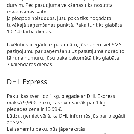
durvīm. Pēc pasūtījuma veikšanas tiks nosūtīta
izsekošanas saite.
Ja piegāde neizdodas, jūsu paka tiks nogādāta
tuvākajā saņemšanas punktā. Paka tur tiks glabāta
10–14 darba dienas.
Izvēloties piegādi uz pakomātu, jūs saņemsiet SMS
paziņojumu par saņemšanu uz pasūtījumā norādīto
tālruņa numuru. Jūsu paka pakomātā tiks glabāta
7 kalendārās dienas.
DHL Express
Paku, kas sver līdz 1 kg, piegāde ar DHL Express
maksā 9,99 €. Paku, kas sver vairāk par 1 kg,
piegādes cena ir
13,99 €
.
Lūdzu, ņemiet vērā, ka DHL informēs jūs par piegādi
ar SMS.
Lai saņemtu paku, būs jāparakstās.