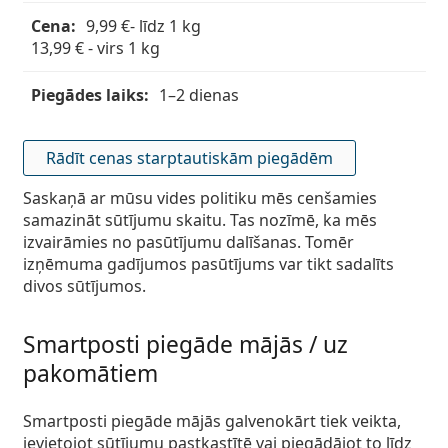
Persol
9,99 €- līdz 1 kg
13,99 € - virs 1 kg
Prada
Atklājiet visus
1–2 dienas
Rādīt cenas starptautiskām piegādēm
Saskaņā ar mūsu vides politiku mēs cenšamies
samazināt sūtījumu skaitu. Tas nozīmē, ka mēs
izvairāmies no pasūtījumu dalīšanas. Tomēr
izņēmuma gadījumos pasūtījums var tikt sadalīts
divos sūtījumos.
Smartposti piegāde mājās / uz
pakomātiem
Smartposti piegāde mājās galvenokārt tiek veikta,
ievietojot sūtījumu pastkastītē vai piegādājot to līdz