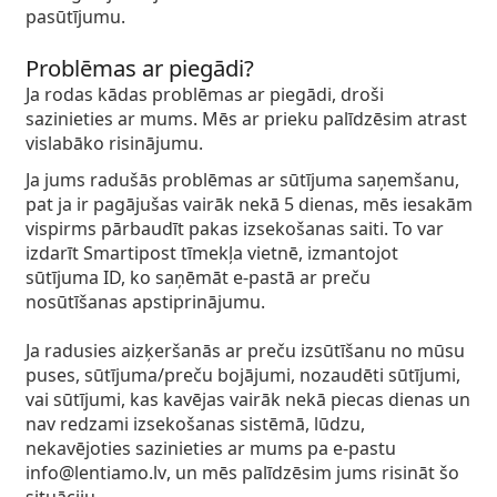
pasūtījumu.
Problēmas ar piegādi?
Ja rodas kādas problēmas ar piegādi, droši
sazinieties ar mums. Mēs ar prieku palīdzēsim atrast
vislabāko risinājumu.
Ja jums radušās problēmas ar sūtījuma saņemšanu,
pat ja ir pagājušas vairāk nekā 5 dienas, mēs iesakām
vispirms pārbaudīt pakas izsekošanas saiti. To var
izdarīt Smartipost tīmekļa vietnē, izmantojot
sūtījuma ID, ko saņēmāt e-pastā ar preču
nosūtīšanas apstiprinājumu.
Ja radusies aizķeršanās ar preču izsūtīšanu no mūsu
puses, sūtījuma/preču bojājumi, nozaudēti sūtījumi,
vai sūtījumi, kas kavējas vairāk nekā piecas dienas un
nav redzami izsekošanas sistēmā, lūdzu,
nekavējoties sazinieties ar mums
pa e-pastu
info@lentiamo.lv
, un mēs palīdzēsim jums risināt šo