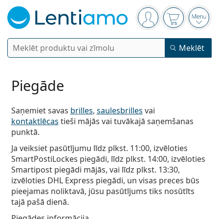
Navigācijas izvēlne
Jūs esat pieteicies
Iepirkumu gr
Atvērt
Meklēt
Meklēt
Pieslēgties
Navigācijas izvēlne
Kontaktlēcas
Piegāde
Lietošanas laiks
Saņemiet savas
brilles
,
saulesbrilles
vai
Lēcu šķidrumi
kontaktlēcas
tieši mājās vai tuvākajā saņemšanas
Lēcu veids
Vienas dienas lēcas
punktā.
Tips
Brilles
Zīmols
Sfēriskās un asfēriskās
Nedēļas lēcas
Ja veiksiet pasūtījumu līdz plkst. 11:00, izvēloties
Tilpums
Universāls lēcu šķidrums
SmartPostiLockes piegādi, līdz plkst. 14:00, izvēloties
Piederumi
Acuvue
Toriskās lēcas astigmātismam
Divu nedēļu lēcas
Veidi
Piedāvājumi
Sievietēm
Vīriešiem
Bērniem
Smartipost piegādi mājās, vai līdz plkst. 13:30,
Saulesbrilles
Vairāku vienību iepakojums
50 līdz 120 ml
Peroksīda šķīdums
izvēloties DHL Express piegādi, un visas preces būs
Iedvesma un padomi
Lēcu šķidrumi
Biofinity
Progresīvās presbiopijai
Mēneša lēcas
Briļļu veids
Jaunumi
pieejamas noliktavā, jūsu pasūtījums tiks nosūtīts
Divu vienību iepakojums
225 līdz 500 ml
Bez konservantiem
Veidi
Piedāvājumi
Sievietēm
Vīriešiem
Bērniem
tajā pašā dienā.
Visas lēcas
Pirkt lēcas tiešsaistē
Zilās gaismas filtrs
Acu pilieni
Dailies
Silikona hidrogēla lēcas
Zīmols
Ceturkšņa lēcas
Brilles
Ierobežota kolekcija
Triju vienību iepakojums
Piegādes informācija