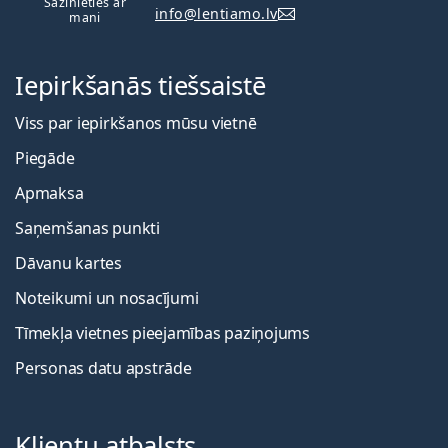
Sazinieties ar
info@lentiamo.lv
mani
Iepirkšanās tiešsaistē
Viss par iepirkšanos mūsu vietnē
Piegāde
Apmaksa
Saņemšanas punkti
Dāvanu kartes
Noteikumi un nosacījumi
Tīmekļa vietnes pieejamības paziņojums
Personas datu apstrāde
Klientu atbalsts