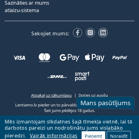
Sazināties ar mums
atlaizu-sistema
Facebook
Instagram
LinkedIn
Sekojiet mums:
Atpakaļ uz sākumlapu
Doties uz augšu
Mans pasūtījums
Lentiamo.lv pieder un to pārvalda Lentiamo s.r.o., Čehija
Šeit jums pēdējos 18 gadus.
Mēs izmantojam sīkdatnes šajā tīmekļa vietnē, lai tā
darbotos pareizi un nodrošinātu jums vislabāko
pieredzi.
Vairāk informācijas
Pieņemt
Noraidīt