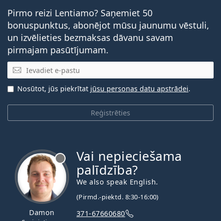
Pirmo reizi Lentiamo? Saņemiet 50
bonuspunktus, abonējot mūsu jaunumu vēstuli,
un izvēlieties bezmaksas dāvanu savam
pirmajam pasūtījumam.
E-pasta adrese
Nosūtot, jūs piekrītat
jūsu personas datu apstrādei
.
Reģistrēties
Vai nepieciešama
palīdzība?
We also speak English.
(Pirmd.-piektd. 8:30-16:00)
Damon
371-67660680