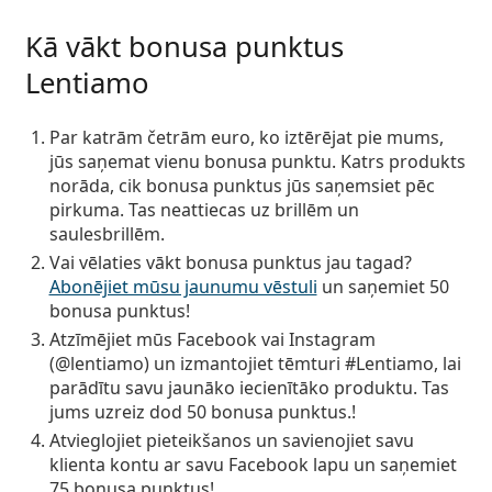
Persol
Kā vākt bonusa punktus
Prada
Lentiamo
Atklājiet visus
Par katrām četrām euro, ko iztērējat pie mums,
jūs saņemat
vienu bonusa punktu
. Katrs produkts
norāda, cik bonusa punktus jūs saņemsiet pēc
pirkuma.
Tas neattiecas uz brillēm un
saulesbrillēm.
Vai vēlaties vākt bonusa punktus jau tagad?
Abonējiet mūsu jaunumu vēstuli
un saņemiet
50
bonusa punktus
!
Atzīmējiet mūs Facebook vai Instagram
(@lentiamo) un izmantojiet tēmturi #Lentiamo, lai
parādītu savu jaunāko iecienītāko produktu.
Tas
jums uzreiz dod 50 bonusa punktus.
!
Atvieglojiet pieteikšanos un savienojiet savu
klienta kontu ar savu Facebook lapu un saņemiet
75 bonusa punktus
!