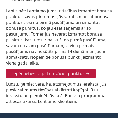
Labi zināt:
Lentiamo jums ir tiesības izmantot bonusa
punktus savos pirkumos. Jūs varat izmantot bonusa
punktus tieši no pirmā pasūtījuma un izmantot
bonusa punktus, ko jau esat saņēmis ar šo
pasūtījumu. Tomēr jūs nevarat izmantot bonusa
punktus, kas jums ir palikuši no pirmā pasūtījuma,
savam otrajam pasūtījumam, ja vien pirmais
pasūtījums nav nosūtīts pirms 14 dienām un jau ir
apmaksāts.
Nopelnītie bonusa punkti jāizmanto
viena gada laikā.
Iepērcieties tagad un vāciet punktus →
Lūdzu, ņemiet vērā, ka, atzīmējot mūs ierakstā, jūs
piešķirat mums tiesības atkārtoti kopīgot jūsu
ierakstu un pieminēt jūs tajā. Bonusu programma
attiecas tikai uz Lentiamo klientiem.