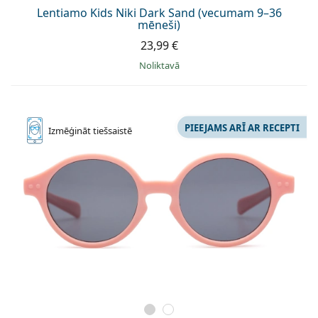
Persol
Lentiamo Kids Niki Dark Sand (vecumam 9–36
mēneši)
Prada
23,99 €
Atklājiet visus
Noliktavā
PIEEJAMS ARĪ AR RECEPTI
Izmēģināt
tiešsaistē