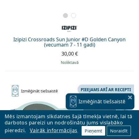
Izipizi Crossroads Sun Junior #D Golden Canyon
(vecumam 7 - 11 gadi)
30,00 €
Noliktavā
PIEEJAMS ARĪ AR RECEPTI
Izmēģināt
tiešsaistē
Izmēģināt
tiešsaistē
Mēs izmantojam sīkdatnes šajā tīmekļa vietnē, lai tā
darbotos pareizi un nodrošinātu jums vislabāko
pieredzi.
Vairāk informācijas
Pieņemt
Noraidīt