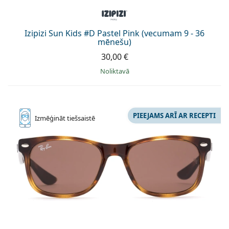
Izipizi Sun Kids #D Pastel Pink (vecumam 9 - 36
mēnešu)
30,00 €
Noliktavā
PIEEJAMS ARĪ AR RECEPTI
Izmēģināt
tiešsaistē