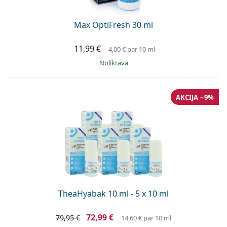
Max OptiFresh 30 ml
11,99 €
4,00 €
par 10 ml
Noliktavā
AKCIJA −9%
TheaHyabak 10 ml - 5 x 10 ml
72,99 €
79,95 €
14,60 €
par 10 ml