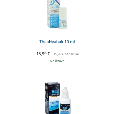
Persol
Prada
Atklājiet visus
TheaHyabak 10 ml
15,99 €
15,99 €
par 10 ml
Noliktavā