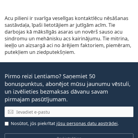
Acu pilieni ir svarīga veselīgas kontaktlēcu nēsāšanas
sastāvdaļa, īpaši lietotājiem ar jutīgām acīm. Tie
darbojas kā mākslīgās asaras un novērš sauso acu
sindromu un mehānisku acs kairinājumu. Tie mitrina,
ieeļļo un aizsargā aci no ārējiem faktoriem, piemēram,
putekļiem un ziedputekšņiem.
Pirmo reizi Lentiamo? Saņemiet 50
bonuspunktus, abonējot mūsu jaunumu vēstuli,
un izvēlieties bezmaksas dāvanu savam
pirmajam pasūtījumam.
E-pasta adrese
Nosūtot, jūs piekrītat
jūsu personas datu apstrādei
.