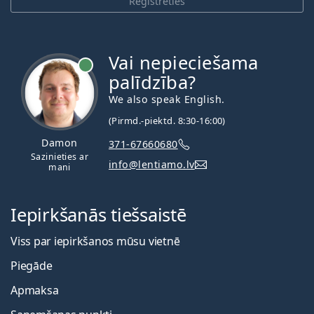
Reģistrēties
Vai nepieciešama
palīdzība?
We also speak English.
(Pirmd.-piektd. 8:30-16:00)
Damon
371-67660680
Sazinieties ar
info@lentiamo.lv
mani
Iepirkšanās tiešsaistē
Viss par iepirkšanos mūsu vietnē
Piegāde
Apmaksa