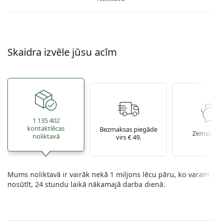
Skaidra izvēle jūsu acīm
1 135 402
kontaktlēcas
Bezmaksas piegāde
Zemas ce
noliktavā
virs € 49.
Mums noliktavā ir vairāk nekā 1 miljons lēcu pāru, ko varam
nosūtīt, 24 stundu laikā nākamajā darba dienā.