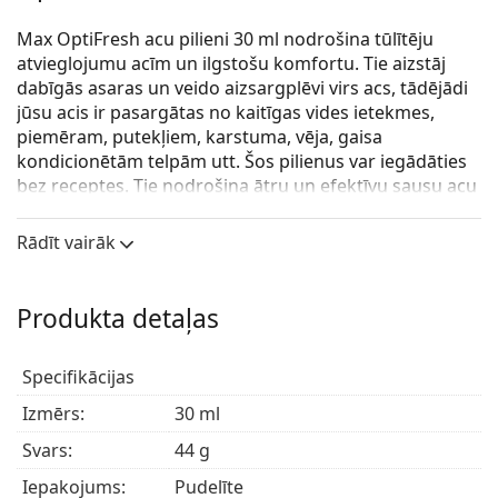
Max OptiFresh acu pilieni 30 ml nodrošina tūlītēju
atvieglojumu acīm un ilgstošu komfortu. Tie aizstāj
dabīgās asaras un veido aizsargplēvi virs acs, tādējādi
jūsu acis ir pasargātas no kaitīgas vides ietekmes,
piemēram, putekļiem, karstuma, vēja, gaisa
kondicionētām telpām utt. Šos pilienus var iegādāties
bez receptes. Tie nodrošina ātru un efektīvu sausu acu
sajūtas mazināšanu.
Rādīt vairāk
Produkta detaļas
Specifikācijas
Izmērs:
30 ml
Svars:
44 g
Iepakojums:
Pudelīte