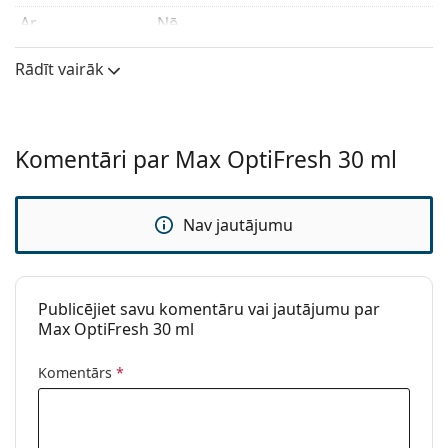
Ar
Nē
hialuronskābi:
Rādīt vairāk
Konservanti:
Polyhexanide
Ražotājs:
MaxVUE
Lietošana
Komentāri par Max OptiFresh 30 ml
Lietošanas
30 dienas
periods pēc
atvēršanas:
Nav jautājumu
Derīguma
Vismaz 30 mēneši
termiņš:
Lietošanai ar
Jā
Publicējiet savu komentāru vai jautājumu par
Max OptiFresh 30 ml
lēcām:
Cits
Komentārs
*
Kategorija:
Acu pilieni
Aksesuāri