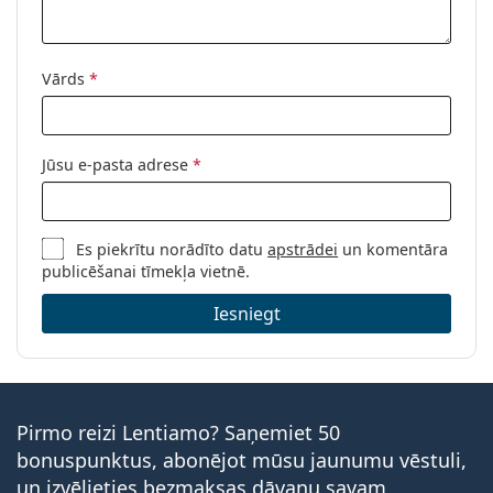
Vārds
*
Jūsu e-pasta adrese
*
Es piekrītu norādīto datu
apstrādei
un komentāra
publicēšanai tīmekļa vietnē.
Iesniegt
Pirmo reizi Lentiamo? Saņemiet 50
bonuspunktus, abonējot mūsu jaunumu vēstuli,
un izvēlieties bezmaksas dāvanu savam