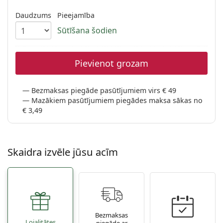
Persol
Daudzums
Pieejamība
Prada
Sūtīšana šodien
Atklājiet visus
Pievienot grozam
Bezmaksas piegāde pasūtījumiem virs € 49
Mazākiem pasūtījumiem piegādes maksa sākas no
€ 3,49
Skaidra izvēle jūsu acīm
Bezmaksas
Lojalitātes
piegāde ar