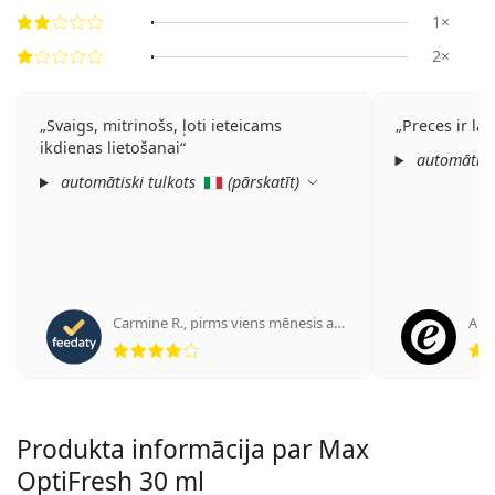
1×
2×
Svaigs, mitrinošs, ļoti ieteicams
Preces ir lab
ikdienas lietošanai
automātiski
automātiski tulkots
(
pārskatīt
)
Carmine R.
,
pirms viens mēnesis atpakaļ
Ano
Vērtējums 4 no 5
Produkta informācija par Max
OptiFresh 30 ml