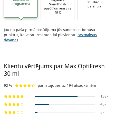
365 dienu
programma
SmartPosti
garantija
pasūtījumiem virs
49 €
Jau no paša pirmā pasūtījuma jūs saņemsiet bonusa
punktus, ko varat izmantot, lai pievienotu
bezmaksas
dāvanas
.
Klientu vērtējums par Max OptiFresh
30 ml
92 %
pamatojoties uz 194 atsauksmēm
138×
45×
8×