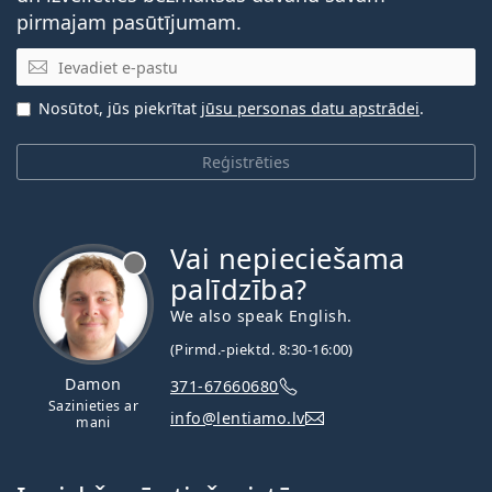
pirmajam pasūtījumam.
E-pasta adrese
Nosūtot, jūs piekrītat
jūsu personas datu apstrādei
.
Reģistrēties
Vai nepieciešama
palīdzība?
We also speak English.
(Pirmd.-piektd. 8:30-16:00)
Damon
371-67660680
Sazinieties ar
info@lentiamo.lv
mani