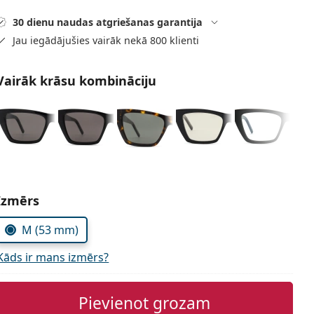
30 dienu naudas atgriešanas garantija
Jau iegādājušies vairāk nekā 800 klienti
Vairāk krāsu kombināciju
Izvēlieties parametrus
Izmērs
M (53 mm)
Kāds ir mans izmērs?
Pievienot grozam