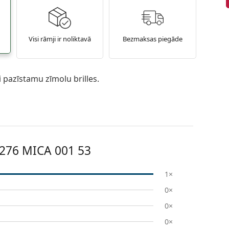
Visi rāmji ir noliktavā
Bezmaksas piegāde
pazīstamu zīmolu brilles.
 276 MICA 001 53
1×
0×
0×
0×