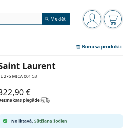
Navigācijas izvēlne
Meklēt
Jūs esat pieteicies
Iepirkum
Bonusa produkti
Saint Laurent
SL 276 MICA 001 53
322,90 €
Bezmaksas piegāde!
Noliktavā.
Sūtīšana šodien