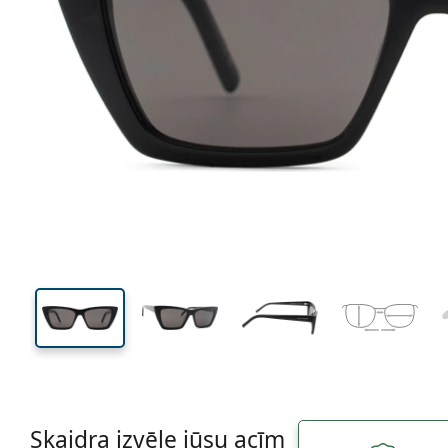
130 mm
Platums
Lēcas
platums
36 mm
53 mm
Lēcas augstums
Lēcas platums
Skaidra izvēle jūsu acīm