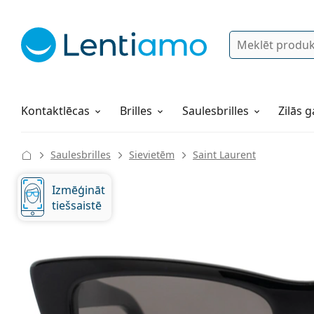
Meklēt
Pieslēgties
Navigācijas izvēlne
Lēcu šķidrumi
Viss par iepirkšanos pie mums
Kontaktlēcas
Brilles
Saulesbrilles
Zilās g
Saulesbrilles
Sievietēm
Saint Laurent
Izmēģināt
tiešsaistē