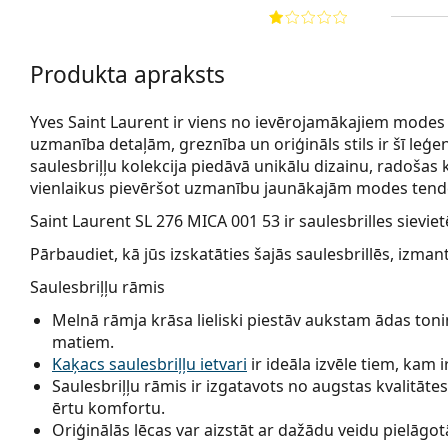
Produkta apraksts
Yves Saint Laurent ir viens no ievērojamākajiem mode
uzmanība detaļām, greznība un oriģināls stils ir šī leģ
saulesbriļļu kolekcija piedāvā unikālu dizainu, radošas 
vienlaikus pievēršot uzmanību jaunākajām modes ten
Saint Laurent SL 276 MICA 001 53
ir saulesbrilles sievie
Pārbaudiet, kā jūs izskatāties šajās saulesbrillēs, izma
Saulesbriļļu rāmis
Melnā rāmja krāsa lieliski piestāv aukstam ādas ton
matiem.
Kaķacs saulesbriļļu ietvari
ir ideāla izvēle tiem, kam 
Saulesbriļļu rāmis ir izgatavots no augstas kvalitāt
ērtu komfortu.
Oriģinālās lēcas var aizstāt ar dažādu veidu pielāgot