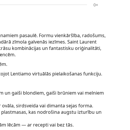
0×
s namiem pasaulē. Formu vienkāršība, radošums,
endārā zīmola galvenās iezīmes. Saint Laurent
krāsu kombinācijas un fantastisku oriģinalitāti,
dencēm.
tēm.
ntojot Lentiamo virtuālās pielaikošanas funkciju.
im un gaiši blondiem, gaiši brūniem vai melniem
ir ovāla, sirdsveida vai dimanta sejas forma.
es plastmasas, kas nodrošina augstu izturību un
ām lēcām — ar recepti vai bez tās.