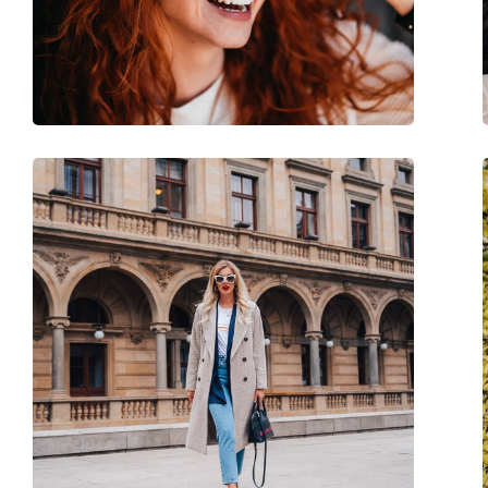
Svars:
125 g
Regulējami deguna spilventiņi:
Nē
Atsperu eņģes:
Nē
Aksesuāri
Futrālis:
Jā
Tīrīšanas lupatiņa:
Jā
Cits
Dzimums:
Sievietēm
Kategorija:
Saulesbrilles
Zīmols:
Saint Laurent
Lietošana:
Modes
Kods:
SL 276 MICA 001 53
Pieejams ar recepti:
Jā