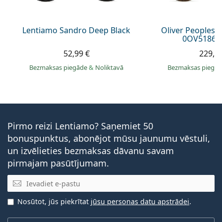
Lentiamo Sandro Deep Black
Oliver Peoples 
0OV5186 1
52,99 €
229,9
Bezmaksas piegāde
&
Noliktavā
Bezmaksas piegā
Pirmo reizi Lentiamo? Saņemiet 50
bonuspunktus, abonējot mūsu jaunumu vēstuli,
un izvēlieties bezmaksas dāvanu savam
pirmajam pasūtījumam.
E-pasta adrese
Nosūtot, jūs piekrītat
jūsu personas datu apstrādei
.