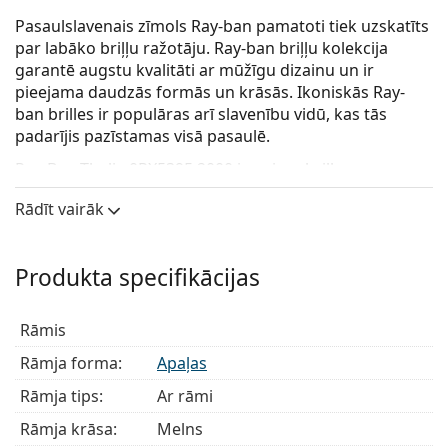
Pasaulslavenais zīmols Ray-ban pamatoti tiek uzskatīts
par labāko briļļu ražotāju. Ray-ban briļļu kolekcija
garantē augstu kvalitāti ar mūžīgu dizainu un ir
pieejama daudzās formās un krāsās. Ikoniskās Ray-
ban brilles ir populāras arī slavenību vidū, kas tās
padarījis pazīstamas visā pasaulē.
Ray-Ban Thalia 0RX5395 2000
ir unisex brilles.
Pārbaudiet, kā jūs izskatāties šajās brillēs, izmantojot
Rādīt vairāk
Lentiamo virtuālās pielaikošanas funkciju.
Briļļu rāmis
Produkta specifikācijas
Melnā rāmja krāsa lieliski sader ar vēsu ādas toni un
gaiši blondiem, gaiši brūniem vai melniem matiem.
Rāmis
Apaļi ietvari ir ideāla izvēle tiem, kam ir kvadrātveida
vai ovāla sejas forma.
Rāmja forma:
Apaļas
Briļļu ietvars ir izgatavots no augstas kvalitātes
Rāmja tips:
Ar rāmi
plastmasas, kas nodrošina augstu izturību, ērtu
komfortu un izcilu izskatu.
Rāmja krāsa:
Melns
Briļļu ietvari ar pilnu rāmi ir visizplatītākie ietvaru