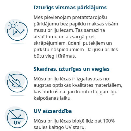
Izturīgs virsmas pārklājums
Mēs pievienojam pretatstarojošu
pārklājumu bez papildu maksas visām
mūsu briļļu lēcām. Tas samazina
atspīdumu un aizsargā pret
skrāpējumiem, ūdeni, putekļiem un
pirkstu nospiedumiem - lai jūsu brilles
būtu viegli tīrāmas.
Skaidras, izturīgas un vieglas
Mūsu briļļu lēcas ir izgatavotas no
augstas optiskās kvalitātes materiāliem,
kas nodrošina gan komfortu, gan ilgu
kalpošanas laiku.
UV aizsardzība
Mūsu briļļu lēcas bloķē līdz pat 100%
saules kaitīgo UV staru.