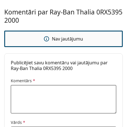
Šī ir medicīniska ierīce. Pirms lietošanas izlasiet
instrukcijas
Komentāri par Ray-Ban Thalia 0RX5395
2000
Nav jautājumu
Publicējiet savu komentāru vai jautājumu par
Ray-Ban Thalia 0RX5395 2000
Komentārs
*
Vārds
*