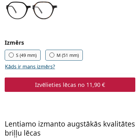
Persol
Prada
Atklājiet visus
Izvēlieties parametrus
Izmērs
S (49 mm)
M (51 mm)
Kāds ir mans izmērs?
Izvēlieties lēcas no
11,90 €
Lentiamo izmanto augstākās kvalitātes
briļļu lēcas