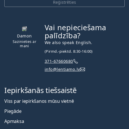
Reģistrēties
Vai nepieciešama
palīdzība?
Damon
Sazinieties ar
We also speak English.
mani
(Pirmd.-piektd. 8:30-16:00)
371-67660680
info@lentiamo.lv
Iepirkšanās tiešsaistē
Viss par iepirkšanos mūsu vietnē
Piegāde
Apmaksa