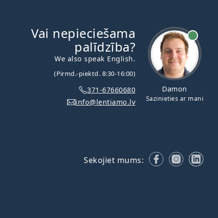
Vai nepieciešama
palīdzība?
We also speak English.
(Pirmd.-piektd. 8:30-16:00)
Damon
371-67660680
Sazinieties ar mani
info@lentiamo.lv
Facebook
Instagr
Lin
Sekojiet mums: