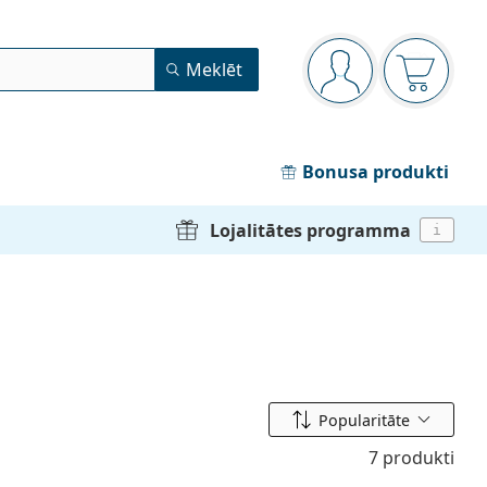
Navigācijas izvēlne
Meklēt
Jūs esat pieteicies
Iepirkum
Bonusa produkti
Lojalitātes programma
i
Kārtot pēc
Popularitāte
7 produkti