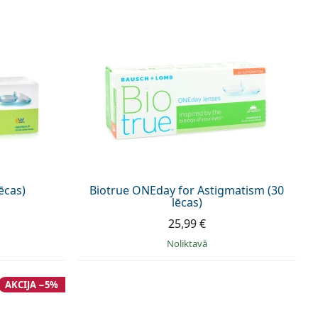
ēcas)
Biotrue ONEday for Astigmatism (30
lēcas)
25,99 €
Noliktavā
AKCIJA −5%