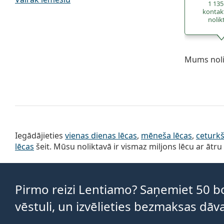
1 135
kontak
nolik
Mums nolik
Iegādājieties
vienas dienas lēcas
,
mēneša lēcas
,
ceturkš
lēcas
šeit. Mūsu noliktavā ir vismaz miljons lēcu ar ātru 
Pirmo reizi Lentiamo? Saņemiet 50
vēstuli, un izvēlieties bezmaksas d