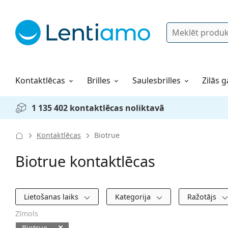
Meklēt
Pieslēgties
Navigācijas izvēlne
Lēcu šķidrumi
Viss par iepirkšanos pie mums
Kontaktlēcas
Brilles
Saulesbrilles
Zilās g
1 135 402 kontaktlēcas noliktavā
Kontaktlēcas
Biotrue
Biotrue kontaktlēcas
Filtri
Lietošanas laiks
Kategorija
Ražotājs
Zīmols
Biotrue