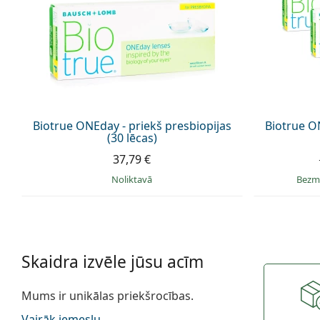
Biotrue ONEday - priekš presbiopijas
Biotrue ON
(30 lēcas)
37,79 €
Noliktavā
Bezm
Skaidra izvēle jūsu acīm
Mums ir unikālas priekšrocības.
Vairāk iemeslu