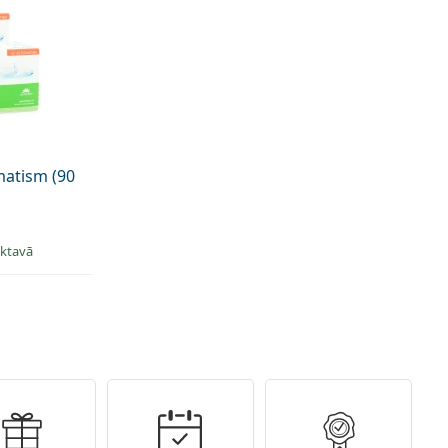
matism (90
iktavā