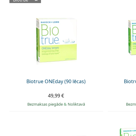
Pieejamie produkti
Biotrue ONEday (90 lēcas)
Biotr
49,99 €
Bezmaksas piegāde
&
Noliktavā
Bezm