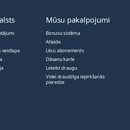
alsts
Mūsu pakalpojumi
utājumi
Bonusu sistēma
Atlaide
 veidlapa
Lēcu abonements
ja
Dāvanu karte
ja
Leteikt draugu
Videi draudzīga iepirkšanās
pieredze