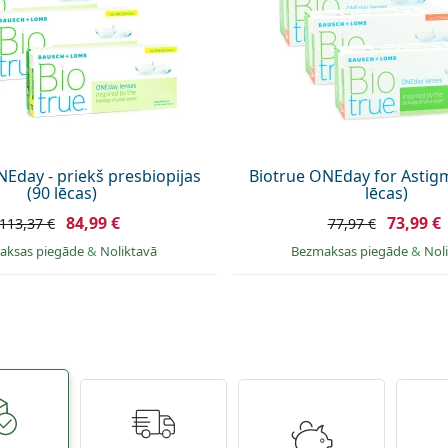
Eday - priekš presbiopijas
Biotrue ONEday for Astig
(90 lēcas)
lēcas)
84,99 €
73,99 €
113,37 €
77,97 €
aksas piegāde
&
Noliktavā
Bezmaksas piegāde
&
Nol