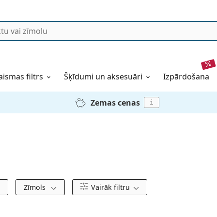
aismas filtrs
Šķīdumi un aksesuāri
izpārdošana
Zemas cenas
i
Zīmols
Vairāk filtru