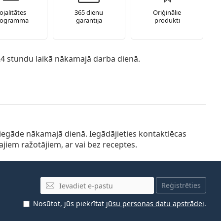
ojalitātes
365 dienu
Oriģinālie
rogramma
garantija
produkti
 24 stundu laikā nākamajā darba dienā.
piegāde nākamajā dienā. Iegādājieties kontaktlēcas
ajiem ražotājiem, ar vai bez receptes.
E-pasta adrese
Reģistrēties
Nosūtot, jūs piekrītat
jūsu personas datu apstrādei
.