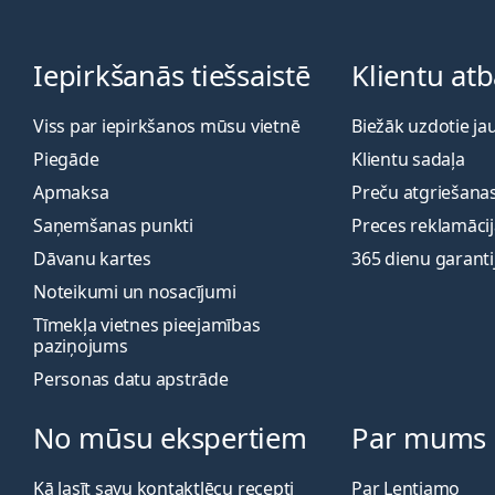
Iepirkšanās tiešsaistē
Klientu atb
Viss par iepirkšanos mūsu vietnē
Biežāk uzdotie ja
Piegāde
Klientu sadaļa
Apmaksa
Preču atgriešanas
Saņemšanas punkti
Preces reklamāci
Dāvanu kartes
365 dienu garanti
Noteikumi un nosacījumi
Tīmekļa vietnes pieejamības
paziņojums
Personas datu apstrāde
No mūsu ekspertiem
Par mums
Kā lasīt savu kontaktlēcu recepti
Par Lentiamo