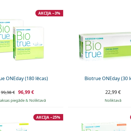
AKCIJA −3%
ue ONEday (180 lēcas)
Biotrue ONEday (30 l
96,99 €
22,99 €
99,98 €
aksas piegāde
&
Noliktavā
Noliktavā
AKCIJA −25%