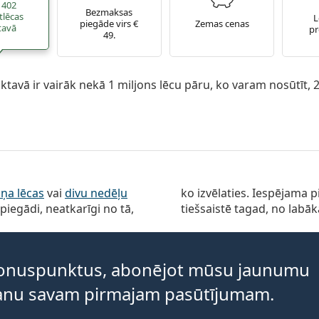
 402
Bezmaksas
tlēcas
L
piegāde virs €
Zemas cenas
tavā
p
49.
tavā ir vairāk nekā 1 miljons lēcu pāru, ko varam nosūtīt,
ņa lēcas
vai
divu nedēļu
ko izvēlaties. Iespējama 
piegādi, neatkarīgi no tā,
tiešsaistē tagad, no labāk
 bonuspunktus, abonējot mūsu jaunumu
āvanu savam pirmajam pasūtījumam.