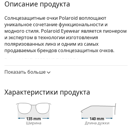
Описание продукта
Солнцезащитные очки Polaroid воплощают
уникальное сочетание функциональности и
модного стиля. Polaroid Eyewear является пионером
и экспертом в технологии изготовления
поляризованных линз и одним из самых
продаваемых брендов солнцезащитных очков.
Polaroid PLD 6003/N/S DL5/WJ 54
— солнцезащитные
очки унисекс.
Показать больше
Посмотрите, как вы выглядите в этих
солнцезащитных очках с функцией виртуальной
примерки Lentiamo.
Характеристики продукта
Оправа для солнцезащитных очков
Черный цвет оправы идеально сочетается с
холодным оттенком кожи и светлыми светлыми,
135 mm
140 mm
светло-каштановыми или черными волосами.
Ширина
Длина дужки
Круглые оправы солнцезащитных очков
—