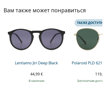
Persol
Вам также может понравиться
Prada
Все бренды
ТАКЖЕ ДОСТУПНО
Lentiamo Jiri Deep Black
Polaroid PLD 6215
44,99 €
119,9
в наличии
Бесплатная достав